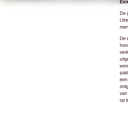
Een
De g
Utre
men
De e
hond
verk
uitg
werd
pak
een
ontg
van 
op t