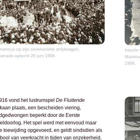
anicus op zijn ceremoniële strijdwagen,
Intocht
erade-optocht 26 juni 1906.
Maximus
1906.
1916 vond het lustrumspel
De Fluitende
ikaan
plaats, een bescheiden viering,
dgedwongen beperkt door de Eerste
eldoorlog. Het spel werd met eenvoud maar
e toewijding opgevoerd, en geldt sindsdien als
ool van veerkracht in tijden van onzekerheid.