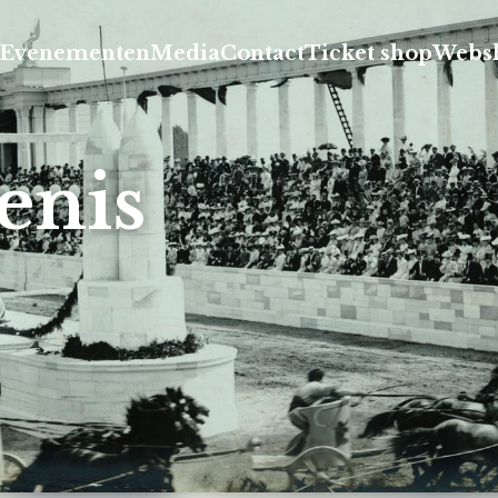
Evenementen
Media
Contact
Ticket shop
Webs
enis