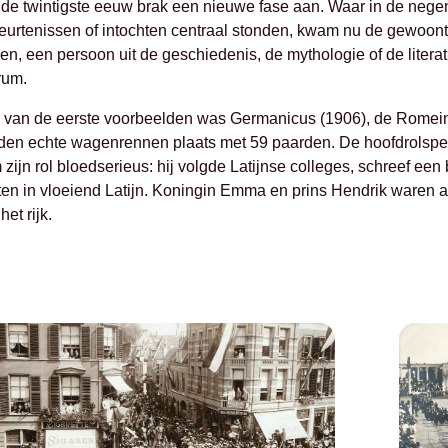
 de twintigste eeuw brak een nieuwe fase aan. Waar in de nege
eurtenissen of intochten centraal stonden, kwam nu de gewoont
en, een persoon uit de geschiedenis, de mythologie of de litera
rum.
 van de eerste voorbeelden was Germanicus (1906), de Romei
den echte wagenrennen plaats met 59 paarden. De hoofdrolspel
zijn rol bloedserieus: hij volgde Latijnse colleges, schreef ee
ten in vloeiend Latijn. Koningin Emma en prins Hendrik waren 
het rijk.