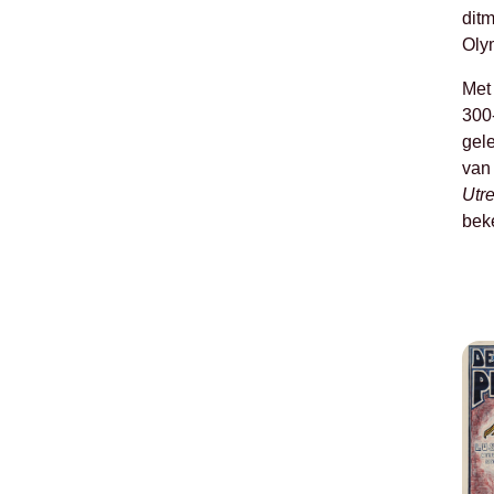
ditm
Oly
Me
300-
gel
va
Utr
bek