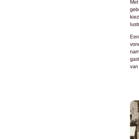
Met
geb
kiez
lust
Een
von
nam 
gas
van 