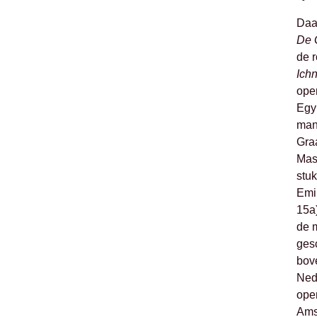
Daa
De 
de r
Ich
open
Egyp
man
Gra
Mas
stu
Emil
15a)
de m
ges
bov
Nede
ope
Ams