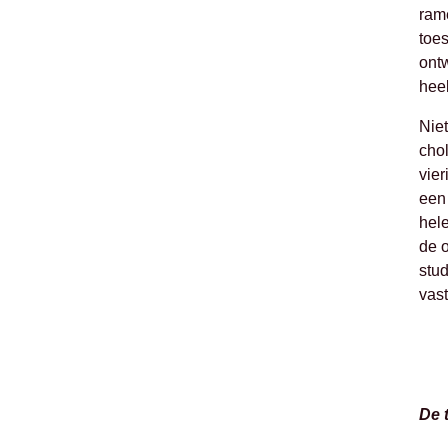
ram
toe
ontw
heel
Nie
chol
vier
een
hel
de 
stu
vast
De 