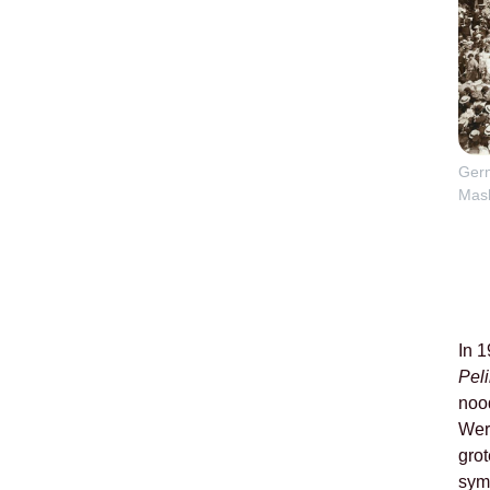
Germ
Mask
In 
Pel
noo
Wer
grot
symb