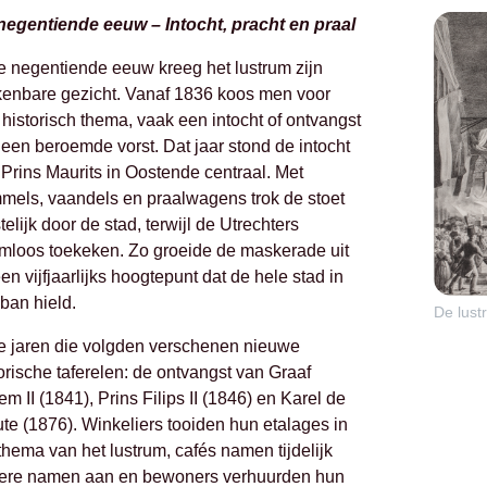
negentiende eeuw – Intocht, pracht en praal
e negentiende eeuw kreeg het lustrum zijn
kenbare gezicht. Vanaf 1836 koos men voor
historisch thema, vaak een intocht of ontvangst
een beroemde vorst. Dat jaar stond de intocht
Prins Maurits in Oostende centraal. Met
mmels, vaandels en praalwagens trok de stoet
telijk door de stad, terwijl de Utrechters
mloos toekeken. Zo groeide de maskerade uit
een vijfjaarlijks hoogtepunt dat de hele stad in
 ban hield.
De lust
de jaren die volgden verschenen nieuwe
orische taferelen: de ontvangst van Graaf
em II (1841), Prins Filips II (1846) en Karel de
te (1876). Winkeliers tooiden hun etalages in
thema van het lustrum, cafés namen tijdelijk
ere namen aan en bewoners verhuurden hun