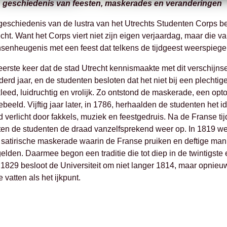
 geschiedenis van feesten, maskerades en veranderingen
eschiedenis van de lustra van het Utrechts Studenten Corps begi
cht. Want het Corps viert niet zijn eigen verjaardag, maar die van
senheugenis met een feest dat telkens de tijdgeest weerspiegel
erste keer dat de stad Utrecht kennismaakte met dit verschijnse
erd jaar, en de studenten besloten dat het niet bij een plechtige
leed, luidruchtig en vrolijk. Zo ontstond de maskerade, een opt
ebeeld. Vijftig jaar later, in 1786, herhaalden de studenten het
 verlicht door fakkels, muziek en feestgedruis. Na de Franse tijd
ten de studenten de draad vanzelfsprekend weer op. In 1819 we
 satirische maskerade waarin de Franse pruiken en deftige man
elden. Daarmee begon een traditie die tot diep in de twintigste
1829 besloot de Universiteit om niet langer 1814, maar opnieuw 
e vatten als het ijkpunt.