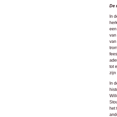
De 
In d
her
een 
van 
van 
tro
fees
ade
tot 
zijn
In 
hist
Will
Stou
het 
and