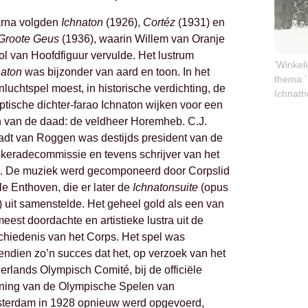
rna volgden
Ichnaton
(1926),
Cortéz
(1931) en
Groote Geus
(1936), waarin Willem van Oranje
ol van Hoofdfiguur vervulde. Het lustrum
'Winkel
naton
was bijzonder van aard en toon. In het
thema.’
luchtspel moest, in historische verdichting, de
Ichnath
tische dichter-farao Ichnaton wijken voor een
 van de daad: de veldheer Horemheb. C.J.
adt van Roggen was destijds president van de
keradecommissie en tevens schrijver van het
k. De muziek werd gecomponeerd door Corpslid
e Enthoven, die er later de
Ichnatonsuite
(opus
 uit samenstelde. Het geheel gold als een van
eest doordachte en artistieke lustra uit de
chiedenis van het Corps. Het spel was
endien zo’n succes dat het, op verzoek van het
rlands Olympisch Comité, bij de officiële
ning van de Olympische Spelen van
terdam in 1928 opnieuw werd opgevoerd,