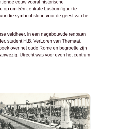
ntiende eeuw vooral historische
e op om één centrale Lustrumfiguur te
tuur die symbool stond voor de geest van het
nse veldheer. In een nagebouwde renbaan
er, student H.B. VerLoren van Themaat,
n boek over het oude Rome en begroette zijn
aanwezig, Utrecht was voor even het centrum