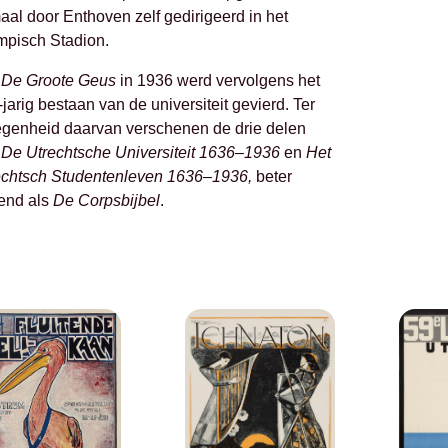
aal door Enthoven zelf gedirigeerd in het
mpisch Stadion.
t
De Groote Geus
in 1936 werd vervolgens het
jarig bestaan van de universiteit gevierd. Ter
egenheid daarvan verschenen de drie delen
n
De Utrechtsche Universiteit 1636–1936
en
Het
echtsch Studentenleven 1636–1936,
beter
end als
De Corpsbijbel
.