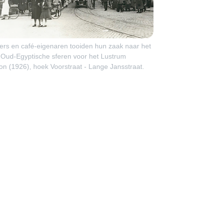
iers en café-eigenaren tooiden hun zaak naar het
 Oud-Egyptische sferen voor het Lustrum
on (1926), hoek Voorstraat - Lange Jansstraat.